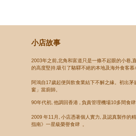
小店故事
2003年之前,北角和富道只是一條不起眼的小巷,
的高度堅持,吸引了駱驛不絕的本地及海外食客慕
阿鴻自17歲起便與飲食業結下不解之緣。初出茅廬
窗
」
當廚師
。
90年代初, 他調回香港 , 負責管理機場10多
2009 年11月, 小店憑著個人實力, 及認真製作的精
指南》一星級榮譽食肆 。