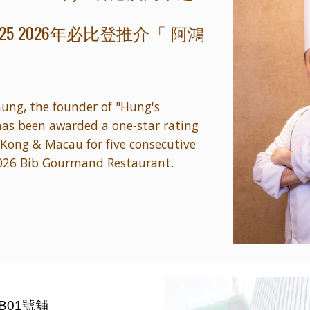
25 2026年必比登推介
阿鴻
「
hung, the founder of "Hung's
 has been awarded a one-star rating
Kong & Macau for five consecutive
2026 Bib Gourmand Restaurant.
庫B01號舖