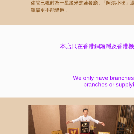
儘管已獲封為一星級米芝蓮餐廳 ,
「
阿鴻小吃
」
靚湯更不能錯過 。
本店只在香港銅鑼灣及香港機
We only have branches
branches or supply