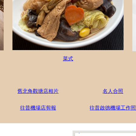
菜式
舊北角觀塘店相片
名人合照
往昔機場店剪報
往昔啟德機場工作