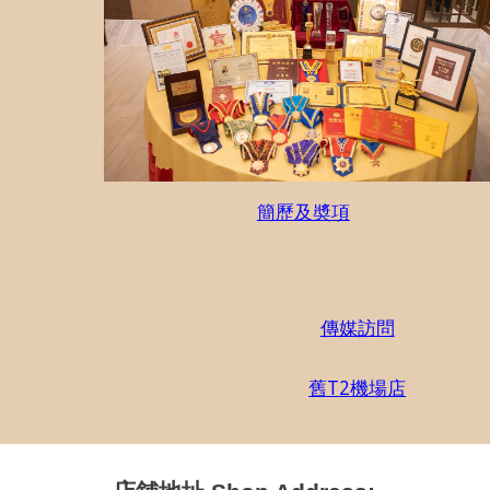
簡歷及奬項
傳媒訪問
舊T
2機場店