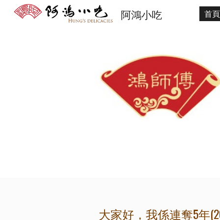
阿鴻小吃
首頁
Sk
大家好，我係連奪5年(2010