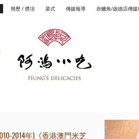
簡歷 / 奬項
菜式
傳媒報導
赤鱲角/啟德店傳媒
ip to main content
Skip to navigat
-2014年)
《香港澳門米芝