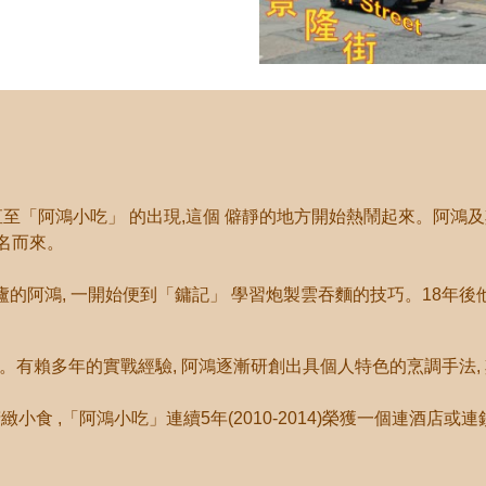
直至
「
阿鴻小吃
」
的出現,這個 僻靜的地方開始熱鬧起來。阿鴻
名而來。
的阿鴻, 一開始便到
「
鏞記
」
學習炮製雲吞麵的技巧。18年後
間食肆。有賴多年的實戰經驗, 阿鴻逐漸研創出具個人特色的烹調手法
緻小食 ,
「
阿鴻小吃
」
連續5年(2010-2014)榮獲一個連酒