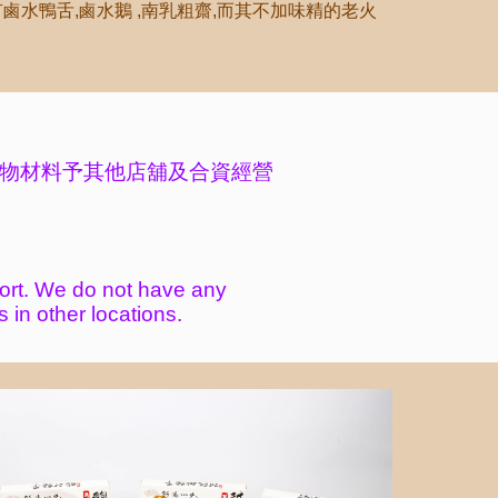
水鴨舌,鹵水鵝 ,南乳粗齋,而其不加味精的老火
物材料予其他店舖及合資經
營
ort. We
do not have any
s in other locations.