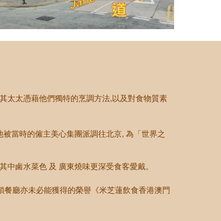
及其太太憑藉他們獨特的烹調方法,以及對食物質素
他被當時的僱主美心集團派調往北京, 為
「
世界之
, 其中鹵水菜色 及 廣東燒味更深受食客愛戴。
店或連鎖餐廳亦未必能獲得的榮譽《米芝蓮飲食香港澳門