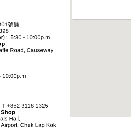
B01號舖
8398
) ; 5:30 - 10:00p.m
op
Jaffe Road, Causeway
 - 10:00p.m
852 3118 1325
t Shop
als Hall,
l Airport, Chek Lap Kok