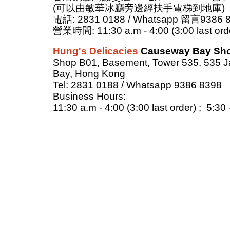
(可以由敏華冰廳旁邊經扶手電梯到地庫)
電話: 2831 0188 / Whatsapp 留言9386 
營業時間: 11:30 a.m - 4:00 (3:00 last orde
Hung's Delicacies
Causeway Bay Sh
Shop B01, Base
ment, Tower 535, 535 
Bay, Hong Kong
Tel
: 2831 0188 / Whatsapp 9386 8398
Business Hours
:
11:30 a.m - 4:00 (3:00 last order) ; 5:30