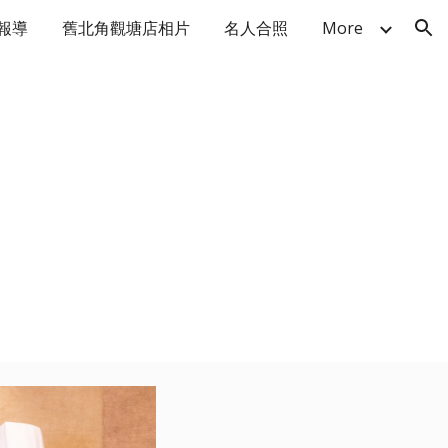
報導
舊北角觀塘店相片
名人合照
More
ion