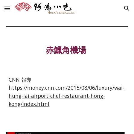
Skip to main content
Skip to navigation
赤鱲角機場
CNN 報導
https://money.cnn.com/2015/08/06/luxury/wai-
hung-lai-airport-chef-restaurant-hong-
kong/index.html