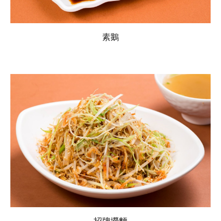
素鵝
招牌撈麵