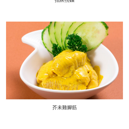
芥未雞腳筋