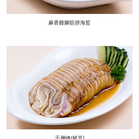
麻香雞腳筋拼海蜇
千層峰(豬耳)