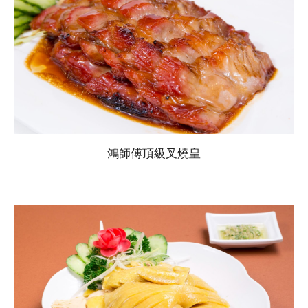
鴻師傅頂級叉燒皇