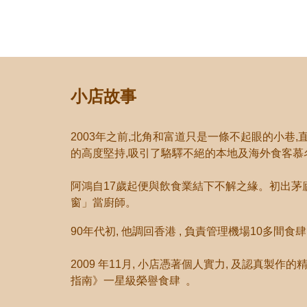
小店故事
2003年之前,北角和富道只是一條不起眼的小巷,
的高度堅持,吸引了駱驛不絕的本地及海外食客慕
阿鴻自17歲起便與飲食業結下不解之緣。初出茅廬
窗
」
當廚師
。
90年代初, 他調回香港 , 負責管理機場10多
2009 年11月, 小店憑著個人實力, 及認真製作的精
指南》一星級榮譽食肆 。