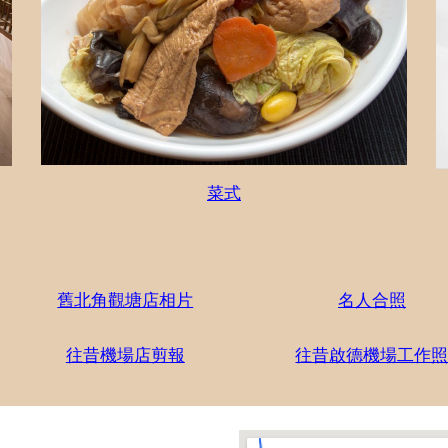
菜式
舊北角觀塘店相片
名人合照
往昔機場店剪報
往昔啟德機場工作