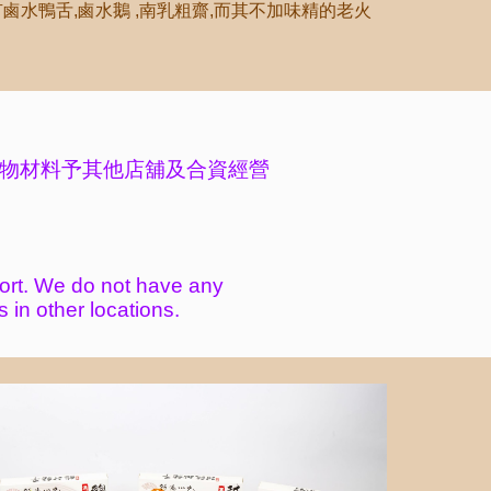
水鴨舌,鹵水鵝 ,南乳粗齋,而其不加味精的老火
物材料予其他店舖及合資經
營
ort. We
do not have any
s in other locations.