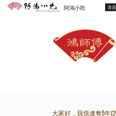
阿鴻小吃
首頁
Sk
大家好，我係連奪5年(2010