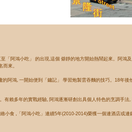
直至
「
阿鴻小吃
」
的出現,這個 僻靜的地方開始熱鬧起來。阿鴻
名而來。
的阿鴻, 一開始便到
「
鏞記
」
學習炮製雲吞麵的技巧。18年後
間食肆。有賴多年的實戰經驗, 阿鴻逐漸研創出具個人特色的烹調手法
緻小食 ,
「
阿鴻小吃
」
連續5年(2010-2014)榮獲一個連酒