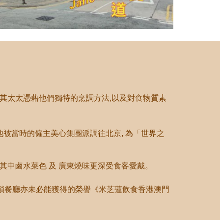
及其太太憑藉他們獨特的烹調方法,以及對食物質素
他被當時的僱主美心集團派調往北京, 為
「
世界之
, 其中鹵水菜色 及 廣東燒味更深受食客愛戴。
店或連鎖餐廳亦未必能獲得的榮譽《米芝蓮飲食香港澳門