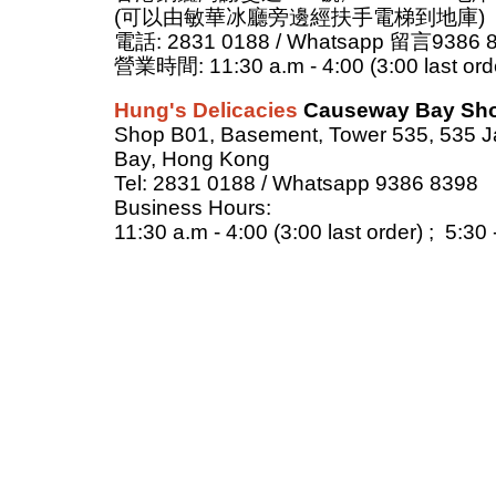
(可以由敏華冰廳旁邊經扶手電梯到地庫)
電話: 2831 0188 / Whatsapp 留言9386 
營業時間: 11:30 a.m - 4:00 (3:00 last orde
Hung's Delicacies
Causeway Bay Sh
Shop B01, Base
ment, Tower 535, 535 
Bay, Hong Kong
Tel
: 2831 0188 / Whatsapp 9386 8398
Business Hours
:
11:30 a.m - 4:00 (3:00 last order) ; 5:30