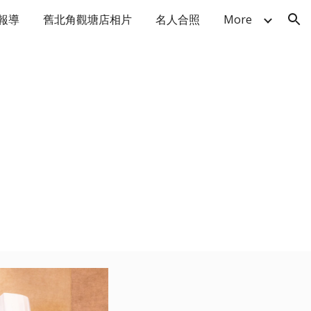
報導
舊北角觀塘店相片
名人合照
More
ion