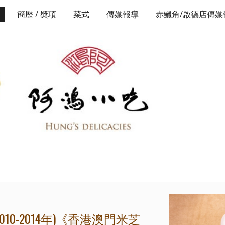
簡歷 / 奬項
菜式
傳媒報導
赤鱲角/啟德店傳媒
ip to main content
Skip to navigat
-2014年)
《香港澳門米芝