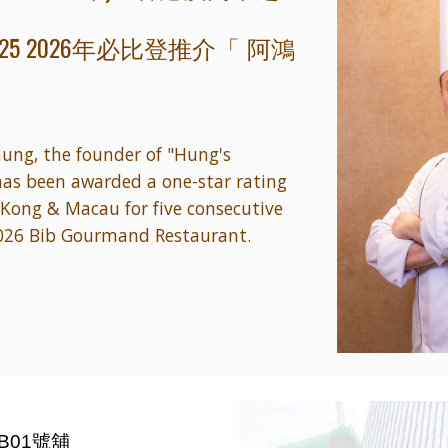
25 2026年必比登推介
阿鴻
「
hung, the founder of "Hung's
 has been awarded a one-star rating
Kong & Macau for five consecutive
2026 Bib Gourmand Restaurant.
庫B01號舖