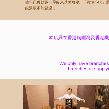
儘管已獲封為一星級米芝蓮餐廳 ,
「
阿鴻小吃
」
靚湯更不能錯過 。
本店只在香港銅鑼灣及香港機
We only have branches
branches or supply