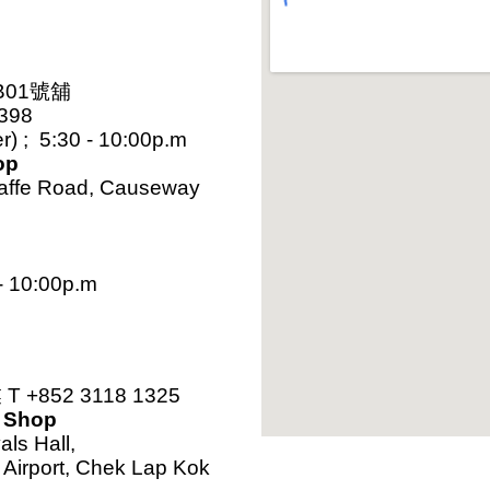
B01號舖
8398
) ; 5:30 - 10:00p.m
op
Jaffe Road, Causeway
 - 10:00p.m
852 3118 1325
t Shop
als Hall,
l Airport, Chek Lap Kok