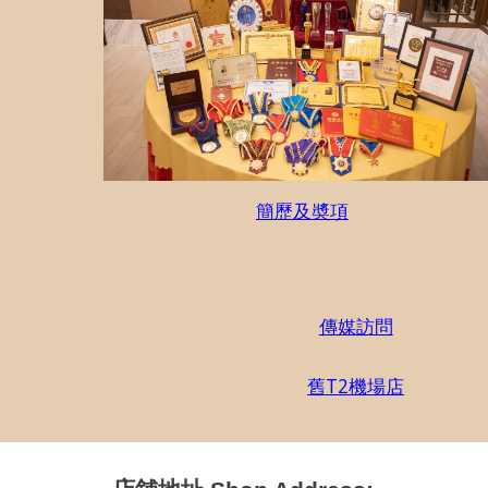
簡歷及奬項
傳媒訪問
舊T
2機場店